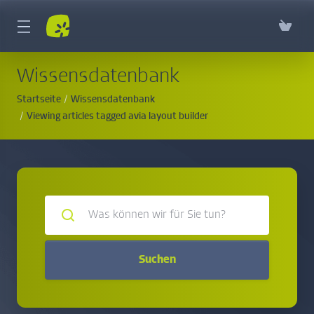
Wissensdatenbank
Startseite
Wissensdatenbank
Viewing articles tagged avia layout builder
Suchen