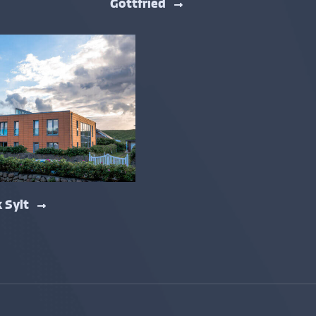
Gottfried
k Sylt