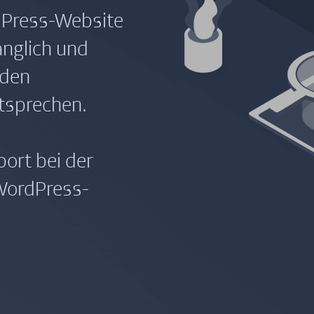
dPress-Website
änglich und
 den
tsprechen.
port bei der
 WordPress-