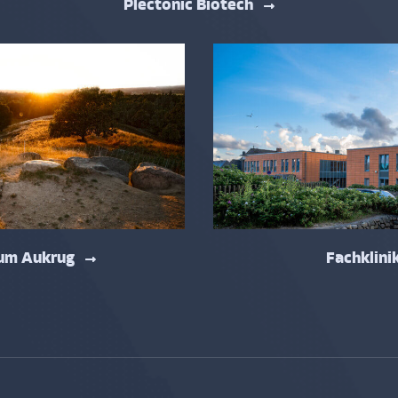
Plectonic Biotech
um Aukrug
Fachklini