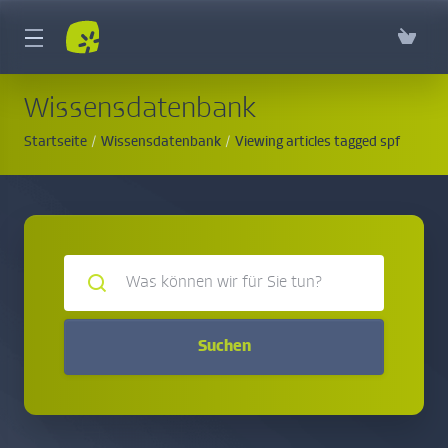
Wissensdatenbank
Startseite
Wissensdatenbank
Viewing articles tagged spf
Suchen